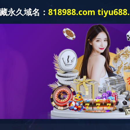
展示
新闻动态
车间展示
运