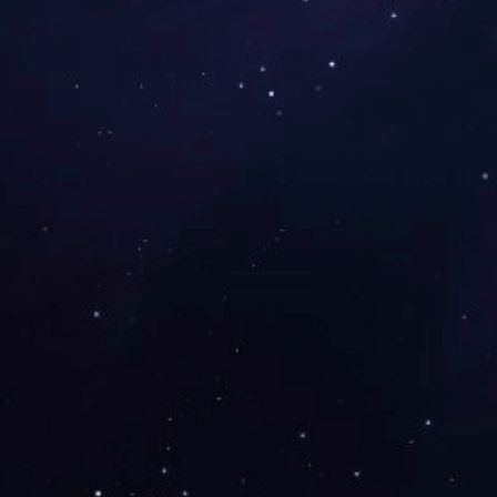
关于我们
产品展示
快速导航
公司简介
KFJ/BFJ欧宝ob官网登
联系方式
录入口（中国）有限
车间展示
新闻动态
公司
运用领域
产品展示
PW系列衬胶污水泵
售后服务
在线留言
KFZ系列衬胶自吸泵