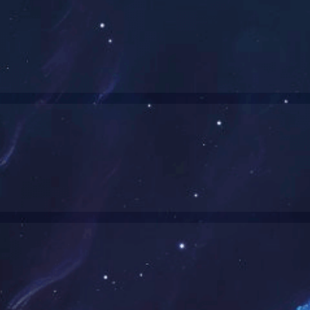
/SFJ型系列耐磨耐腐耐温离心式衬胶泵
PW-BFJ型系列耐磨耐腐耐温衬胶