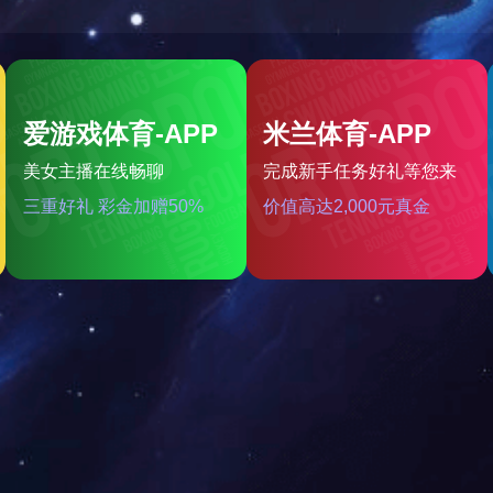
FM型系列耐磨耐腐砂磨泵
KFP型系列耐强腐耐高温离心式聚